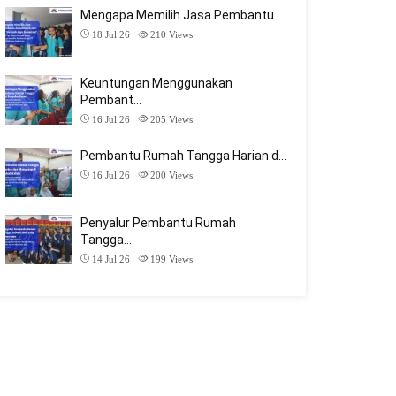
Mengapa Memilih Jasa Pembantu…
18 Jul 26
210
Views
Keuntungan Menggunakan
Pembant…
16 Jul 26
205
Views
Pembantu Rumah Tangga Harian d…
16 Jul 26
200
Views
Penyalur Pembantu Rumah
Tangga…
14 Jul 26
199
Views