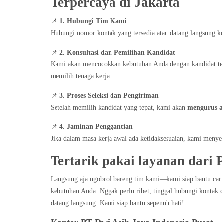
Terpercaya di Jakarta
📌
1. Hubungi Tim Kami
Hubungi nomor kontak yang tersedia atau datang langsung ke
📌
2. Konsultasi dan Pemilihan Kandidat
Kami akan mencocokkan kebutuhan Anda dengan kandidat te
memilih tenaga kerja.
📌
3. Proses Seleksi dan Pengiriman
Setelah memilih kandidat yang tepat, kami akan
mengurus a
📌
4. Jaminan Penggantian
Jika dalam masa kerja awal ada ketidaksesuaian, kami meny
Tertarik pakai layanan dari
Langsung aja ngobrol bareng tim kami—kami siap bantu cari te
kebutuhan Anda. Nggak perlu ribet, tinggal hubungi kontak ca
datang langsung. Kami siap bantu sepenuh hati!
Kantor PT Dwi Asih Jaya Indonesia Pusat