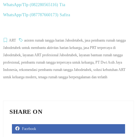
WhatsApp/Tlp (
082280565116
) Tia
WhatsApp/Tlp (
087787660173
) Safira
ART
asisten rumah tangga harian Jabodetabek
,
jasa pembantu rumah tangga
Jabodetabek untuk membantu aktivitas harian keluarga
,
jasa PRT terpercaya di
Jabodetabek
,
layanan ART profesional Jabodetabek
,
layanan bantuan rumah tangga
profesional
,
pembantu rumah tangga terpercaya untuk keluarga
,
PT Dwi Asih Jaya
Indonesia
,
rekomendasi pembantu rumah tangga Jabodetabek
,
solusi kebutuhan ART
untuk keluarga modern
,
tenaga rumah tangga berpengalaman dan terlatih
SHARE ON
Facebook