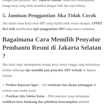
Dengan jasa penyalur ART
Jakarta Selatan
, Anda bisa mendapatkan
tenaga kerja yang telah terseleksi dengan baik dan siap bekerja.
5. Jaminan Penggantian Jika Tidak Cocok
Jika dalam masa kerja awal ART yang dipilih tidak sesuai harapan,
LPPRT
Dwi Asih
memberikan
opsi penggantian ART
tanpa biaya tambahan.
Bagaimana Cara Memilih Penyalur
Pembantu Resmi di Jakarta Selatan​
?
Jika Anda ingin mendapatkan tenaga kerja rumah tangga yang berkualitas,
berikut beberapa
tips memilih jasa penyalur ART terbaik
di Jakarta
Selatan:
✅
Periksa Reputasi Agen
– Cek
testimoni dan ulasan pelanggan
di
website atau media sosial.
✅
Pastikan Ada Seleksi Ketat
– Pilih penyalur yang melakukan
verifikasi latar belakang dan pelatihan keterampilan
sebelum