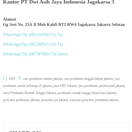
Kantor PT Dwi Asih Jaya Indonesia Jagakarsa 3
Alamat
Gg Seri No. 25A Jl Moh Kahfi RT2 RW4 Jagakarsa Jakarta Selatan
WhatsApp/Tlp (
082114336371
) Tia
WhatsApp/Tlp (
082280565116
) Tia
WhatsApp/Tlp (
087787660173
) Safira
ART
cari pembantu harian jakarta
,
cari pembantu tinggal dalam jakarta
,
cari
pembantu untuk keluarga di jakarta
,
jasa ART Jakarta
,
jasa pembantu profesional jakarta
,
Jasa Pembantu Rumah Tangga Jakarta
,
pembantu rumah tangga terpercaya jakarta
,
penyalur pembantu jakarta
,
penyalur prt jakarta
,
yayasan penyalur pembantu jakarta