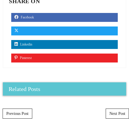
SHARE ON
Facebook
Linkedin
Pinterest
Related Posts
Post navigation
Previous Post
Next Post