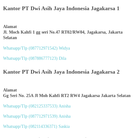
Kantor PT Dwi Asih Jaya Indonesia Jagakarsa 1
Alamat
Jl. Moch Kahfi 1 gg seri No.47 RT02/RW04, Jagakarsa, Jakarta
Selatan
Whatsapp/Tlp (
087712971542
) Widya
Whatsapp/Tlp (
087886777123
) Dila
Kantor PT Dwi Asih Jaya Indonesia Jagakarsa 2
Alamat
Gg Seri No. 25A Jl Moh Kahfi RT2 RW4 Jagakarsa Jakarta Selatan
Whatsapp/Tlp (
082125337533
) Anisha
Whatsapp/Tlp (
087712971539
) Anisha
Whatsapp/Tlp (
082114336371
) Saskia