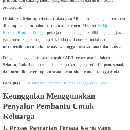
pribadi, dan tukang kebun
yang telah diseleksi dan dilatih secara
profesional.
Di
Jakarta Selatan
, kebutuhan akan
jasa ART
terus meningkat, terutama
di
kompleks perumahan elit dan apartemen
. Menurut
Wikipedia –
Pekerja Rumah Tangga
, pekerja rumah tangga memiliki tanggung jawab
yang mencakup berbagai aspek kehidupan domestik, mulai dari
membersihkan rumah, memasak, hingga merawat anak dan lansia
.
Dengan menggunakan
jasa penyalur ART terpercaya di Jakarta
Selatan
, Anda dapat menemukan tenaga kerja yang
terlatih, profesional,
dan memiliki keterampilan sesuai kebutuhan rumah tangga Anda
.
Baca juga:
Tips Memilih Pembantu Rumah Tangga yang Tepat
Keunggulan Menggunakan
Penyalur Pembantu Untuk
Keluarga
1. Proses Pencarian Tenaga Kerja yang