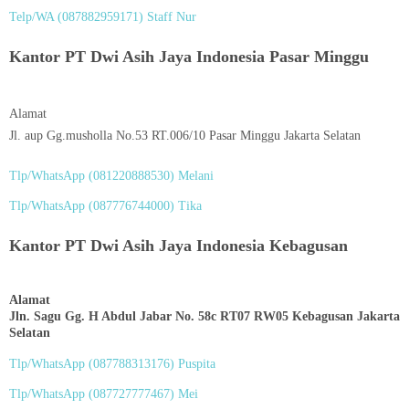
Telp/WA (087882959171) Staff Nur
Kantor PT Dwi Asih Jaya Indonesia Pasar Minggu
Alamat
Jl. aup Gg.musholla No.53 RT.006/10 Pasar Minggu Jakarta Selatan
Tlp/WhatsApp (
081220888530
) Melani
Tlp/WhatsApp (
087776744000
) Tika
Kantor PT Dwi Asih Jaya Indonesia Kebagusan
Alamat
Jln. Sagu Gg. H Abdul Jabar No. 58c RT07 RW05 Kebagusan Jakarta
Selatan
Tlp/WhatsApp (
087788313176
) Puspita
Tlp/WhatsApp (
087727777467
) Mei